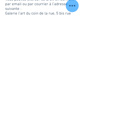
par email ou par courrier à l’adresse
suivante :
Galerie l’art du coin de la rue, 5 bis rue
haute voie 22100 Dinan
lartducoindelarue@gmail.com
AUTRES INFORMATIONS
Ce site utilise Google Analytics, un service
d’analyse de site internet fourni par
Google Inc. (« Google »). Google Analytics
utilise des cookies , qui sont des fichiers
texte placés sur votre ordinateur, pour
aider le site internet à analyser
l’utilisation du site par ses utilisateurs. Les
données générées par les cookies
concernant votre utilisation du site (y
compris votre adresse IP) seront
transmises et stockées par Google sur des
serveurs situés aux Etats-Unis. Google
utilisera cette information dans le but
d’évaluer votre utilisation du site, de
compiler des rapports sur l’activité du site
à destination de son éditeur et de fournir