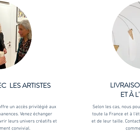
LIVRAIS
C LES ARTISTES
ET À 
offre un accès privilégié aux
Selon les cas, nous pou
rmanences. Venez échanger
toute la France et à l'é
rir leurs univers créatifs et
et de leur taille.
Contac
ment convivial.
commen